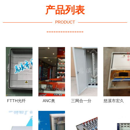
产品列表
PRODUCT
----------------
FTTH光纤
ANC奥
三网合一分
慈溪市宏久
配线架 打
尼“稳如磐
路器箱 慈
通信设备厂
造高效通讯
石”步伐 进
溪市天维通
以传统制造
网络的基石
驻东莞电脑
信设备厂的
为基，布局