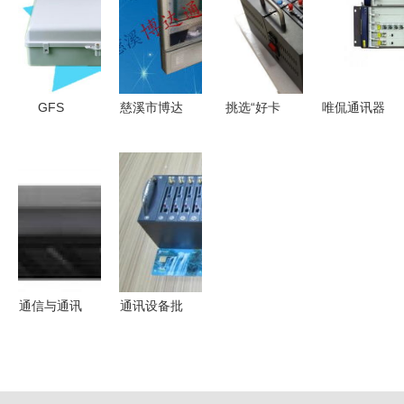
——探访慈
软件市场，
智能解决方
品牌与信息
溪市日晟通
软硬兼施打
案
化未来
信设备厂
造生态闭环
GFS
慈溪市博达
挑选“好卡
唯侃通讯器
DTP32江西
通信设备厂
不掉线”
材 华为设
电信塑料插
打造高品质
256与128
备回收入门
片式1分32
通讯设备供
卡池质量实
指南 | 如何
芯光分路器
应与服务
测与包教通
高效处理闲
箱 户外防
讯选型建议
置通讯设备
护与分纤技
术的完美结
通信与通讯
通讯设备批
合
设备 无形
发与电脑软
世界的连接
件生态 厂
基石
商、供应商