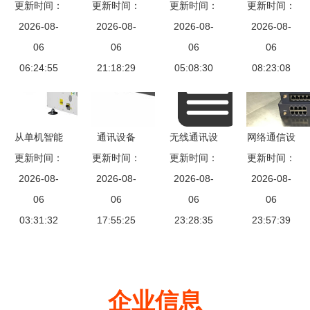
通信设备厂
更新时间：
电子华丽亮
更新时间：
更新时间：
些电脑软
来科技百兆
更新时间：
专注通讯设
2026-08-
相 2005年
2026-08-
件，你就老
2026-08-
自适应快速
2026-08-
备供应，赋
06
通信设备技
06
06
了
以太网光纤
06
能高效连接
06:24:55
术展回顾
21:18:29
05:08:30
收发器 通
08:23:08
讯设备的可
靠之选
从单机智能
通讯设备
无线通讯设
网络通信设
到整线协同
更新时间：
连接世界的
更新时间：
备爆炸事件
更新时间：
备、功能与
更新时间：
SMT生产设
2026-08-
2026-08-
无形桥梁
软件异常引
2026-08-
2026-08-
软件概述
备领跑电子
06
06
发硬件灾难
06
06
智造升级浪
03:31:32
17:55:25
23:28:35
的警示
23:57:39
潮
企业信息