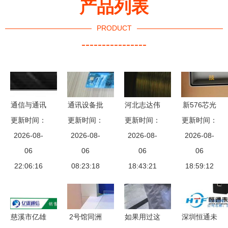
产品列表
PRODUCT
----------------
通信与通讯
通讯设备批
河北志达伟
新576芯光
更新时间：
设备 无形
发与电脑软
更新时间：
业镀锌黄铁
更新时间：
更新时间：
缆交接箱
世界的连接
2026-08-
件生态 厂
2026-08-
线 工业材
2026-08-
2026-08-
价格、图
基石
06
商、供应商
06
料的视觉呈
06
片、品牌与
06
22:06:16
的协同之路
08:23:18
现与应用解
18:43:21
慈溪日天通
18:59:12
读
信设备厂供
货优势详解
慈溪市亿雄
2号馆同洲
如果用过这
深圳恒通未