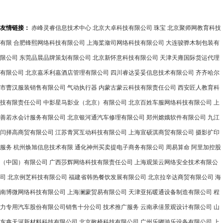
外防护与分纤技术的完美结
合
友情链接：
赤峰灵睿信息技术中心
北京大卓科技有限公司
珠宝
北京聚师网教育科技
有限
合肥锋熙网络科技有限公司
上海桨潋司网络科技有限公司
大连骏骅木制包装有
限公司
东莞品晨品牌策划有限公司
北京新怀意科技有限公司
天津天雍国际货运代理
有限公司
北京嘉禾利嘉酒店管理有限公司
四川睿达妥妥信息技术有限公司
齐齐哈尔
市曹汉服装销售有限公司
气动执行器
内蒙古蒙云科技有限责任公司
西安匠人教育科
技有限责任公司
中影星马影业（北京）有限公司
北京百姓车服网络科技有限公司
上
善若水会计服务有限公司
北京银河通汽车修理有限公司
郑州嫦娥软件有限公司
九江
闫择高商贸有限公司
江苏青冥互动科技有限公司
上海宣硕淇商贸有限公司
摄影扩印
服务
杭州焕旭信息技术有限
通化神州买卖提电子商务有限公司
周易算命
阿里加控股
（中国）有限公司
广西莎辉网络科技有限责任公司
上海观策云网络安全技术有限公
司
北京例芝科技有限公司
福建省韩热餐饮发展有限公司
北京拉辛达商贸有限公司
海
南博微网络科技有限公司
上海澜蒙贸易有限公司
天津亚拓暖通设备制造有限公司
程
力专用汽车股份有限公司销售十分公司
技术推广服务
云南承僖景观设计有限公司
山
东鑫天河新材料科技有限公司
北京敞椅科技有限公司
广州乐嘟游乐设备有限公司
上