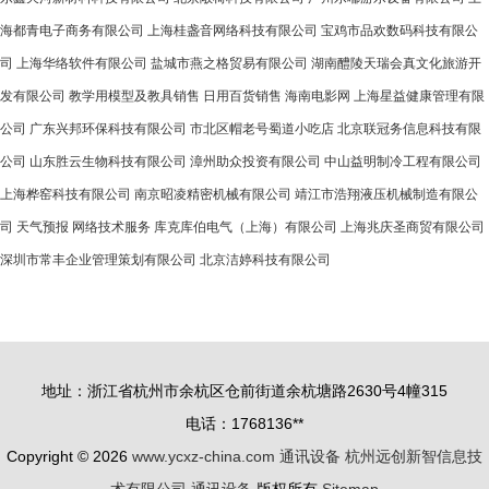
海都青电子商务有限公司
上海桂盏音网络科技有限公司
宝鸡市品欢数码科技有限公
司
上海华络软件有限公司
盐城市燕之格贸易有限公司
湖南醴陵天瑞会真文化旅游开
发有限公司
教学用模型及教具销售
日用百货销售
海南电影网
上海星益健康管理有限
公司
广东兴邦环保科技有限公司
市北区帽老号蜀道小吃店
北京联冠务信息科技有限
公司
山东胜云生物科技有限公司
漳州助众投资有限公司
中山益明制冷工程有限公司
上海桦窑科技有限公司
南京昭凌精密机械有限公司
靖江市浩翔液压机械制造有限公
司
天气预报
网络技术服务
库克库伯电气（上海）有限公司
上海兆庆圣商贸有限公司
深圳市常丰企业管理策划有限公司
北京洁婷科技有限公司
地址：浙江省杭州市余杭区仓前街道余杭塘路2630号4幢315
电话：1768136**
Copyright © 2026
www.ycxz-china.com
通讯设备
杭州远创新智信息技