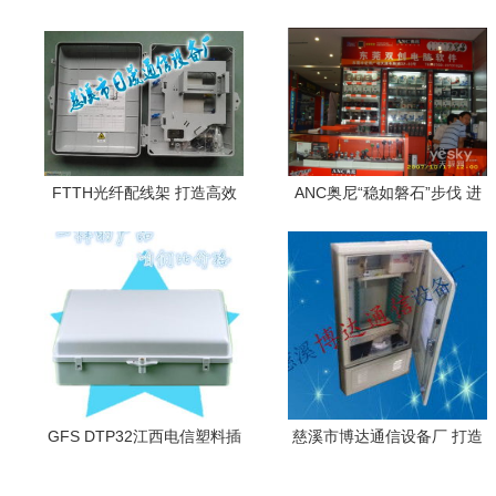
FTTH光纤配线架 打造高效
ANC奥尼“稳如磐石”步伐 进
通讯网络的基石——探访慈
驻东莞电脑软件市场，软硬
溪市日晟通信设备厂
兼施打造生态闭环
GFS DTP32江西电信塑料插
慈溪市博达通信设备厂 打造
片式1分32芯光分路器箱 户
高品质通讯设备供应与服务